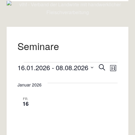
Seminare
Veransta
Veran
16.01.2026
 - 
08.08.2026
Suche
Liste
Datum
Ansic
Suche
wählen.
Januar 2026
Navig
und
FR.
16
Ansichte
Navigati