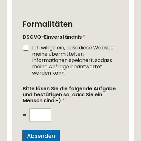
s
w
e
n
Formalitäten
n
DSGVO-Einverständnis
*
Ich willige ein, dass diese Website
meine übermittelten
Informationen speichert, sodass
meine Anfrage beantwortet
werden kann.
Bitte lösen Sie die folgende Aufgabe
und bestätigen so, dass Sie ein
Mensch sind:-)
*
=
Absenden