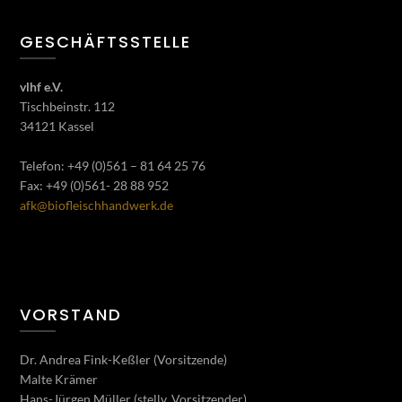
GESCHÄFTSSTELLE
vlhf e.V.
Tischbeinstr. 112
34121 Kassel
Telefon: +49 (0)561 – 81 64 25 76
Fax: +49 (0)561- 28 88 952
afk@biofleischhandwerk.de
VORSTAND
Dr. Andrea Fink-Keßler (Vorsitzende)
Malte Krämer
Hans-Jürgen Müller (stellv. Vorsitzender)