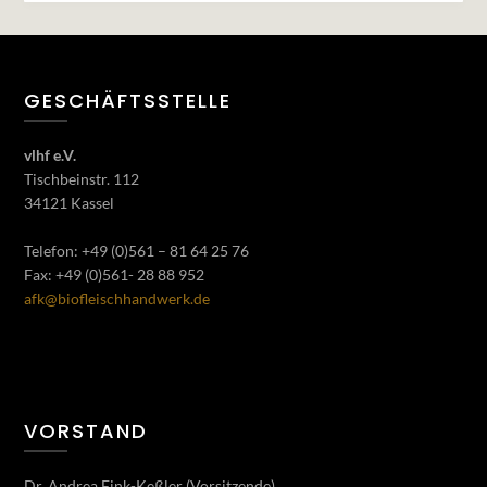
GESCHÄFTSSTELLE
vlhf e.V.
Tischbeinstr. 112
34121 Kassel
Telefon: +49 (0)561 – 81 64 25 76
Fax: +49 (0)561- 28 88 952
afk@biofleischhandwerk.de
VORSTAND
Dr. Andrea Fink-Keßler (Vorsitzende)