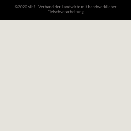
©2020 vlhf - Verband der Landwirte mit handwerklicher
Fleischverarbeitung